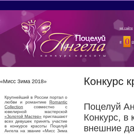
на сайте
0
о
и
Конкурс 
«Мисс Зима 2018»
Крупнейший в России портал о
любви и романтике
Romantic
Поцелуй Ан
Collection
совместно с
ювелирной мастерской
Конкурс, в
«Золотой Мастер»
приглашают
всех девушек принять участие
внешние да
в конкурсе красоты Поцелуй
Ангела на звание «Мисс Зима