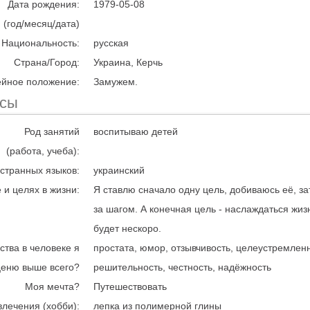
Дата рождения:
1979-05-08
(год/месяц/дата)
Национальность:
русская
Страна/Город:
Украина, Керчь
йное положение:
Замужем.
есы
Род занятий
воспитываю детей
(работа, учеба):
странных языков:
украинский
 и целях в жизни:
Я ставлю сначало одну цель, добиваюсь её, за
за шагом. А конечная цель - наслаждаться жиз
будет нескоро.
ства в человеке я
простата, юмор, отзывчивость, целеустремленн
ценю выше всего?
решительность, честность, надёжность
Моя мечта?
Путешествовать
влечения (хобби):
лепка из полимерной глины