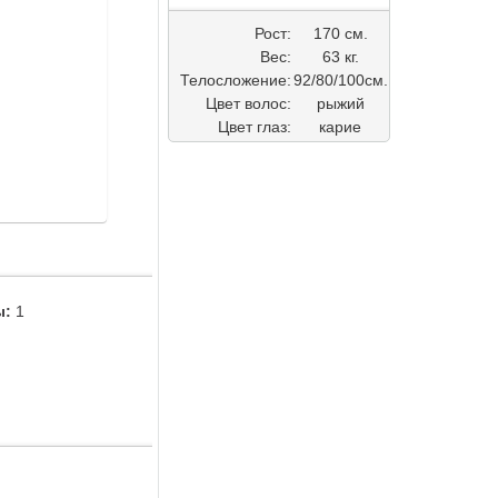
Рост:
170 см.
Вес:
63 кг.
Телосложение:
92/80/100см.
Цвет волос:
рыжий
Цвет глаз:
карие
ы:
1