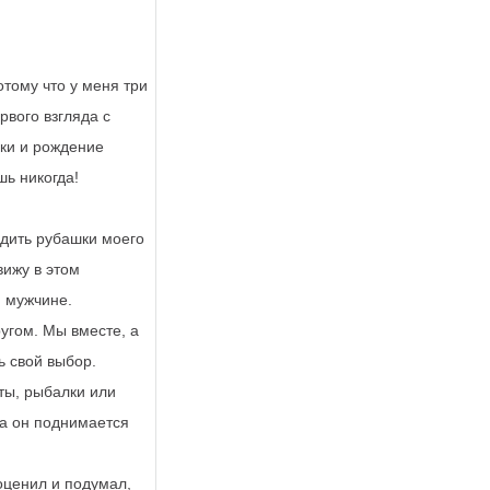
отому что у меня три
рвого взгляда с
ки и рождение
шь никогда!
ладить рубашки моего
вижу в этом
м мужчине.
угом. Мы вместе, а
ь свой выбор.
оты, рыбалки или
ка он поднимается
оценил и подумал,