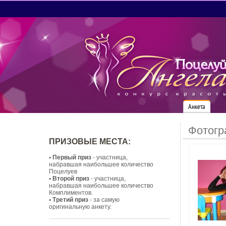
Анкета
Фотогр
ПРИЗОВЫЕ МЕСТА:
• Первый приз
- участница,
набравшая наибольшее количество
Поцелуев
• Второй приз
- участница,
набравшая наибольшее количество
Комплиментов.
• Третий приз
- за самую
оригинальную анкету.