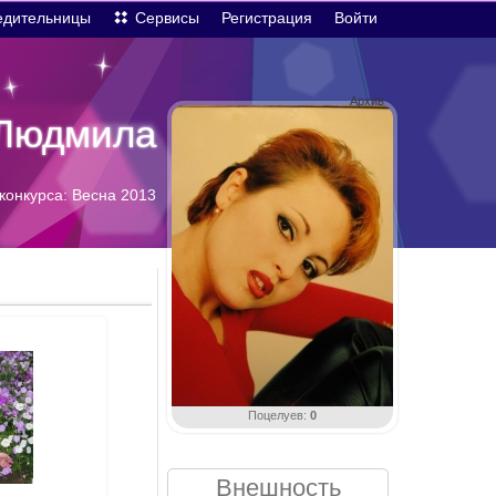
едительницы
Сервисы
Регистрация
Войти
Архив
Людмила
конкурса: Весна 2013
Поцелуев:
0
Внешность