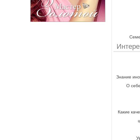
Семе
Интер
Знание ино
О себе
Какие каче
У