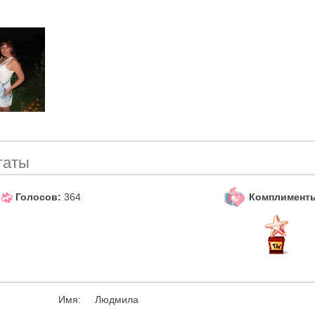
таты
Комплимент
Голосов:
364
Имя:
Людмила