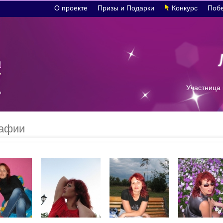
О проекте
Призы и Подарки
Конкурс
Поб
Участница 
афии