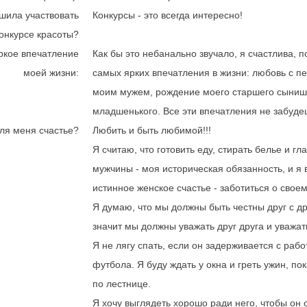
шила участвовать
Конкурсы - это всегда интересно!
конкурсе красоты?
ркое впечатление
Как бы это небанально звучало, я счастлива, п
моей жизни:
самых ярких впечатления в жизни: любовь с пе
моим мужем, рождение моего старшего сыниш
младшенького. Все эти впечатления не забуде
ля меня счастье?
Любить и быть любимой!!!
Я считаю, что готовить еду, стирать белье и г
мужчины - моя историческая обязанность, и я 
истинное женское счастье - заботиться о свое
Я думаю, что мы должны быть честны друг с др
значит мы должны уважать друг друга и уважат
Я не лягу спать, если он задерживается с раб
футбола. Я буду ждать у окна и греть ужин, по
по лестнице.
Я хочу выглядеть хорошо ради него, чтобы он 