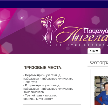
Анкета
Фотогр
ПРИЗОВЫЕ МЕСТА:
• Первый приз
- участница,
набравшая наибольшее количество
Поцелуев
• Второй приз
- участница,
набравшая наибольшее количество
Комплиментов.
• Третий приз
- за самую
оригинальную анкету.