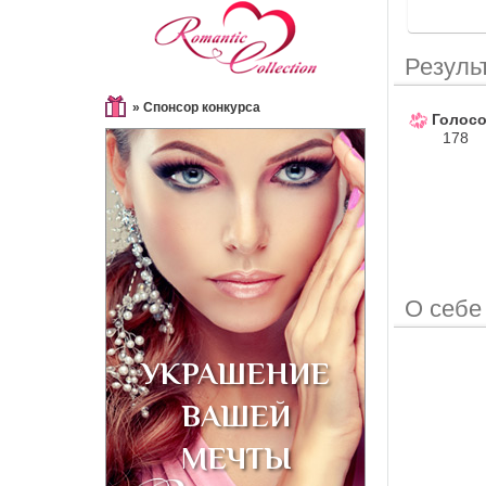
Резуль
» Спонсор конкурса
Голосо
178
О себе