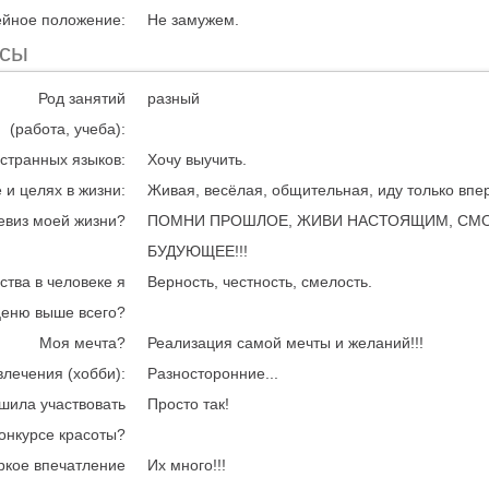
йное положение:
Не замужем.
есы
Род занятий
разный
(работа, учеба):
странных языков:
Хочу выучить.
 и целях в жизни:
Живая, весёлая, общительная, иду только впе
евиз моей жизни?
ПОМНИ ПРОШЛОЕ, ЖИВИ НАСТОЯЩИМ, СМО
БУДУЮЩЕЕ!!!
ства в человеке я
Верность, честность, смелость.
ценю выше всего?
Моя мечта?
Реализация самой мечты и желаний!!!
влечения (хобби):
Разносторонние...
шила участвовать
Просто так!
конкурсе красоты?
ркое впечатление
Их много!!!