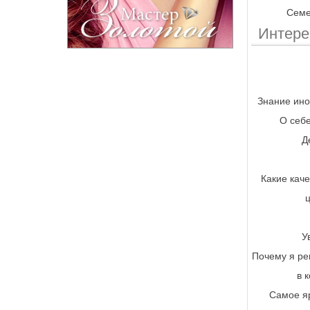
Семе
Интер
Знание ино
О себе
Д
Какие каче
У
Почему я ре
в 
Самое я