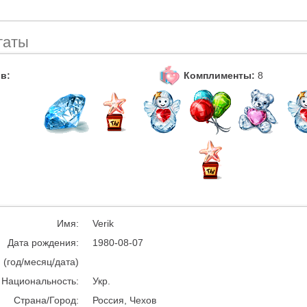
таты
Комплименты:
8
в:
Имя:
Verik
Дата рождения:
1980-08-07
(год/месяц/дата)
Национальность:
Укр.
Страна/Город:
Россия, Чехов