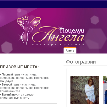
Анкета
Фотографии
ПРИЗОВЫЕ МЕСТА:
• Первый приз
- участница,
набравшая наибольшее количество
Поцелуев
• Второй приз
- участница,
набравшая наибольшее количество
Комплиментов.
• Третий приз
- за самую
оригинальную анкету.