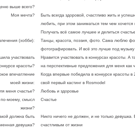
ценю выше всего?
Моя мечта?
Быть всегда здоровой, счастливо жить и успеш
любить, при этом заниматься тем чем хочется 
Получать всё самое лучшее и делиться счасть
влечения (хобби):
Танцы, красота, поэзия, фото. Сама люблю ф
фотографировать. И всё это лучше под музыку
шила участвовать
Нравится участвовать в конкурсах красоты. А 
конкурсе красоты?
на перспективные предложения для меня как ч
ркое впечатление
Когда впервые победила в конкурсе красоты в 
моей жизни:
свой первый кастинг в Rosmodel
ля меня счастье?
Любовь и здоровье
 по-моему, смысл
Счастье
жизни?
акой должна быть
Никто ничего не должен, и не только девушка. 
менная девушка?
счастливым от жизни