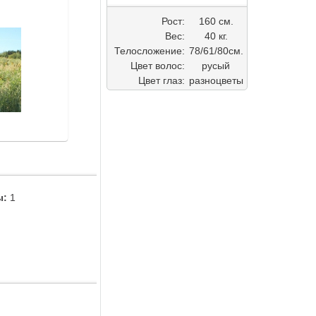
Рост:
160 см.
Вес:
40 кг.
Телосложение:
78/61/80см.
Цвет волос:
русый
Цвет глаз:
разноцветы
ы:
1