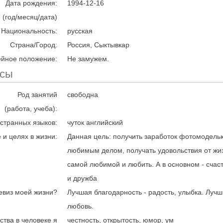
Дата рождения:
1994-12-16
(год/месяц/дата)
Национальность:
русская
Страна/Город:
Россия, Сыктывкар
йное положение:
Не замужем.
есы
Род занятий
свободна
(работа, учеба):
странных языков:
чуток английский
 и целях в жизни:
Данная цель: получить заработок фотомодель
любимым делом, получать удовольствия от жиз
самой любимой и любить. А в основном - счаст
и дружба
евиз моей жизни?
Лучшая благодарность - радость, улыбка. Лучш
любовь.
ства в человеке я
честность, открытость, юмор, ум