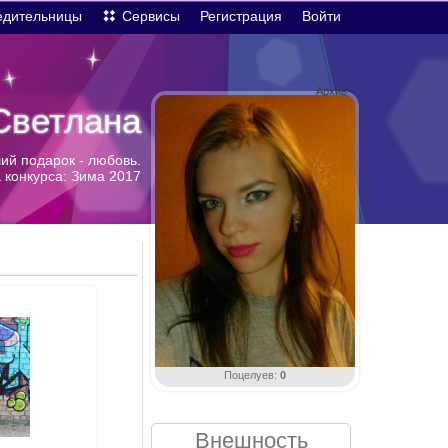
едительницы
Сервисы
Регистрация
Войти
Архив
Светлана
ий подарок - любовь.
 конкурса: Зима 2017
Поцелуев:
0
Внешность