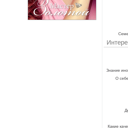
Семе
Интер
Знание ино
О себе
Д
Какие каче