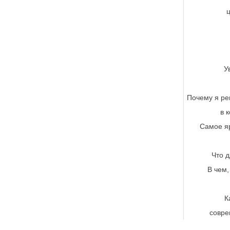
У
Почему я ре
в 
Самое я
Что д
В чем,
К
совре