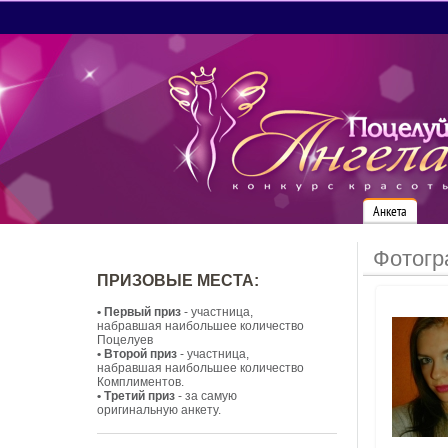
Анкета
Фотогр
ПРИЗОВЫЕ МЕСТА:
• Первый приз
- участница,
набравшая наибольшее количество
Поцелуев
• Второй приз
- участница,
набравшая наибольшее количество
Комплиментов.
• Третий приз
- за самую
оригинальную анкету.